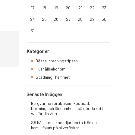
17
18
19
20
21
22
23
24
25
26
27
28
29
30
31
Kategorier
Bästa inredningstipsen
Hushållsekonomi
Städning i hemmet
Senaste Inläggen
Bergvärme i praktiken: kostnad,
borrning och lönsamhet – så gör du rätt
val för din villa
Så håller du skadedjur borta från ditt
hem – fokus på silverfiskar