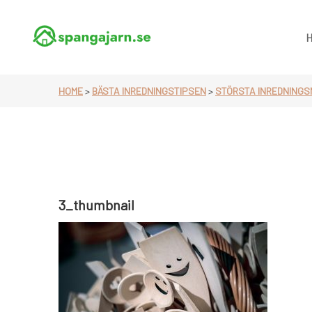
Skip
to
content
allt om hem & hushåll
HOME
>
BÄSTA INREDNINGSTIPSEN
>
STÖRSTA INREDNINGS
3_thumbnail