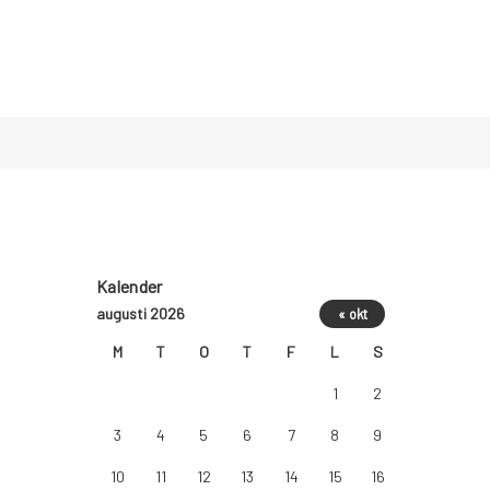
Kalender
augusti 2026
« okt
M
T
O
T
F
L
S
1
2
3
4
5
6
7
8
9
10
11
12
13
14
15
16