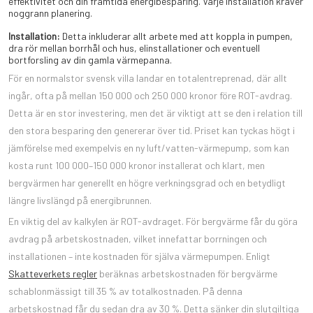
effektivitet och din framtida energibesparing. Varje installation kräver
noggrann planering.
Installation:
Detta inkluderar allt arbete med att koppla in pumpen,
dra rör mellan borrhål och hus, elinstallationer och eventuell
bortforsling av din gamla värmepanna.
För en normalstor svensk villa landar en totalentreprenad, där allt
ingår, ofta på mellan 150 000 och 250 000 kronor före ROT-avdrag.
Detta är en stor investering, men det är viktigt att se den i relation till
den stora besparing den genererar över tid. Priset kan tyckas högt i
jämförelse med exempelvis en ny luft/vatten-värmepump, som kan
kosta runt 100 000–150 000 kronor installerat och klart, men
bergvärmen har generellt en högre verkningsgrad och en betydligt
längre livslängd på energibrunnen.
En viktig del av kalkylen är ROT-avdraget. För bergvärme får du göra
avdrag på arbetskostnaden, vilket innefattar borrningen och
installationen – inte kostnaden för själva värmepumpen. Enligt
Skatteverkets regler
beräknas arbetskostnaden för bergvärme
schablonmässigt till 35 % av totalkostnaden. På denna
arbetskostnad får du sedan dra av 30 %. Detta sänker din slutgiltiga