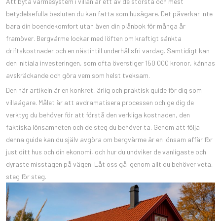
Att byta värmesystem i villan är ett av de största och mest
betydelsefulla besluten du kan fatta som husägare. Det påverkar inte
bara din boendekomfort utan även din plånbok för många år
framöver. Bergvärme lockar med löften om kraftigt sänkta
driftskostnader och en nästintill underhållsfri vardag. Samtidigt kan
den initiala investeringen, som ofta överstiger 150 000 kronor, kännas
avskräckande och göra vem som helst tveksam.
Den här artikeln är en konkret, ärlig och praktisk guide för dig som
villaägare. Målet är att avdramatisera processen och ge dig de
verktyg du behöver för att förstå den verkliga kostnaden, den
faktiska lönsamheten och de steg du behöver ta. Genom att följa
denna guide kan du själv avgöra om bergvärme är en lönsam affär för
just ditt hus och din ekonomi, och hur du undviker de vanligaste och
dyraste misstagen på vägen. Låt oss gå igenom allt du behöver veta,
steg för steg.