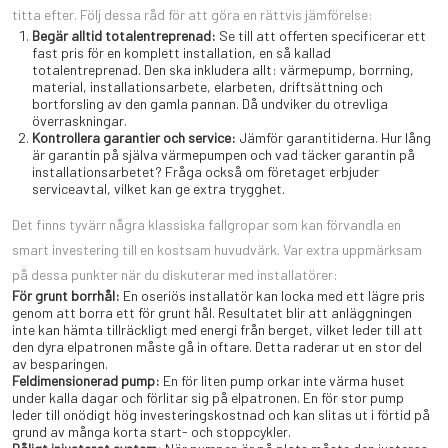
titta efter. Följ dessa råd för att göra en rättvis jämförelse:
Begär alltid totalentreprenad:
Se till att offerten specificerar ett
fast pris för en komplett installation, en så kallad
totalentreprenad. Den ska inkludera allt: värmepump, borrning,
material, installationsarbete, elarbeten, driftsättning och
bortforsling av den gamla pannan. Då undviker du otrevliga
överraskningar.
Kontrollera garantier och service:
Jämför garantitiderna. Hur lång
är garantin på själva värmepumpen och vad täcker garantin på
installationsarbetet? Fråga också om företaget erbjuder
serviceavtal, vilket kan ge extra trygghet.
Det finns tyvärr några klassiska fallgropar som kan förvandla en
smart investering till en kostsam huvudvärk. Var extra uppmärksam
på dessa punkter när du diskuterar med installatörer:
För grunt borrhål:
En oseriös installatör kan locka med ett lägre pris
genom att borra ett för grunt hål. Resultatet blir att anläggningen
inte kan hämta tillräckligt med energi från berget, vilket leder till att
den dyra elpatronen måste gå in oftare. Detta raderar ut en stor del
av besparingen.
Feldimensionerad pump:
En för liten pump orkar inte värma huset
under kalla dagar och förlitar sig på elpatronen. En för stor pump
leder till onödigt hög investeringskostnad och kan slitas ut i förtid på
grund av många korta start- och stoppcykler.