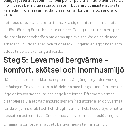
Dåligt injusterat system:
När pumpen är på plats måste den justeras
mot husets befintliga radiatorsystem. Ett slarvigt injusterat system
kan leda till ojämn värme, där vissa rum är för varma och andra för
kalla.
Det absolut bästa sättet att försäkra sig om att man anlitar ett
seriöst företag är att be om referenser. Ta dig tid att ringa ett par
tidigare kunder och fråga om deras upplevelser. Var de nöjda med
arbetet? Höll tidsplanen och budgeten? Fungerar anläggningen som
utlovat? Deras svar är guld värda.
Steg 5: Leva med bergvärme –
komfort, skötsel och inomhusmiljö
När installationen är klar och systemet är igång börjar den verkliga
belöningen. En av de största fördelarna med bergvärme, förutom den
låga driftskostnaden, är den höga komforten. Eftersom värmen
distribueras via ett vattenburet system (radiatorer eller golvvärme)
får du en jämn, stabil och helt dragfri värme i hela huset. Systemet är
dessutom extremt tyst jämfört med andra värmepumpslösningar.
En annan stor fördel är att ett bergvärmesystem är i princip