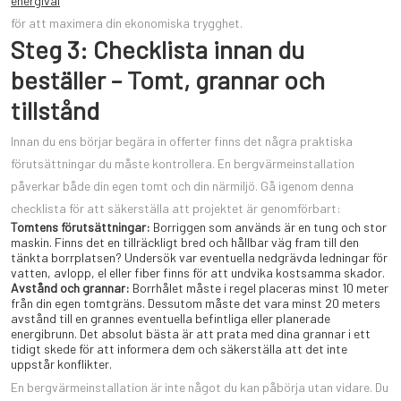
energival
för att maximera din ekonomiska trygghet.
Steg 3: Checklista innan du
beställer – Tomt, grannar och
tillstånd
Innan du ens börjar begära in offerter finns det några praktiska
förutsättningar du måste kontrollera. En bergvärmeinstallation
påverkar både din egen tomt och din närmiljö. Gå igenom denna
checklista för att säkerställa att projektet är genomförbart:
Tomtens förutsättningar:
Borriggen som används är en tung och stor
maskin. Finns det en tillräckligt bred och hållbar väg fram till den
tänkta borrplatsen? Undersök var eventuella nedgrävda ledningar för
vatten, avlopp, el eller fiber finns för att undvika kostsamma skador.
Avstånd och grannar:
Borrhålet måste i regel placeras minst 10 meter
från din egen tomtgräns. Dessutom måste det vara minst 20 meters
avstånd till en grannes eventuella befintliga eller planerade
energibrunn. Det absolut bästa är att prata med dina grannar i ett
tidigt skede för att informera dem och säkerställa att det inte
uppstår konflikter.
En bergvärmeinstallation är inte något du kan påbörja utan vidare. Du