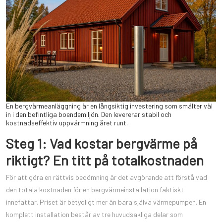
En bergvärmeanläggning är en långsiktig investering som smälter väl
in i den befintliga boendemiljön. Den levererar stabil och
kostnadseffektiv uppvärmning året runt.
Steg 1: Vad kostar bergvärme på
riktigt? En titt på totalkostnaden
För att göra en rättvis bedömning är det avgörande att förstå vad
den totala kostnaden för en bergvärmeinstallation faktiskt
innefattar. Priset är betydligt mer än bara själva värmepumpen. En
komplett installation består av tre huvudsakliga delar som