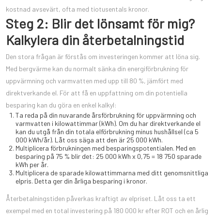
kostnad avsevärt, ofta med tiotusentals kronor.
Steg 2: Blir det lönsamt för mig?
Kalkylera din återbetalningstid
Den stora frågan är förstås om investeringen kommer att löna sig.
Med bergvärme kan du normalt sänka din energiförbrukning för
uppvärmning och varmvatten med upp till 80 %, jämfört med
direktverkande el. För att få en uppfattning om din potentiella
besparing kan du göra en enkel kalkyl:
Ta reda på din nuvarande årsförbrukning för uppvärmning och
varmvatten i kilowattimmar (kWh). Om du har direktverkande el
kan du utgå från din totala elförbrukning minus hushållsel (ca 5
000 kWh/år). Låt oss säga att den är 25 000 kWh.
Multiplicera förbrukningen med besparingspotentialen. Med en
besparing på 75 % blir det: 25 000 kWh x 0,75 = 18 750 sparade
kWh per år.
Multiplicera de sparade kilowattimmarna med ditt genomsnittliga
elpris. Detta ger din årliga besparing i kronor.
Återbetalningstiden påverkas kraftigt av elpriset. Låt oss ta ett
exempel med en total investering på 180 000 kr efter ROT och en årlig