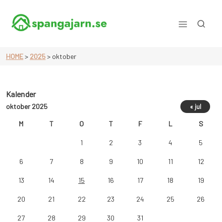
Skip
to
content
allt om hem & hushåll
HOME
>
2025
>
oktober
Kalender
oktober 2025
« jul
M
T
O
T
F
L
S
1
2
3
4
5
6
7
8
9
10
11
12
13
14
15
16
17
18
19
20
21
22
23
24
25
26
27
28
29
30
31