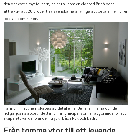
den där extra mysfaktorn, en detalj som en eldstad är så pass
attraktiv att 20 procent av svenskarna är villiga att betala mer för en
bostad som har en.
Harmonin i ett hem skapas av detaljerna. De rena linjerna och det
rikliga ljusinsläppet i detta rum är principer som är avgörande för att
skapa ett värdehöjande intryck i både kök och badrum.
Från tomma ytor till ett levande