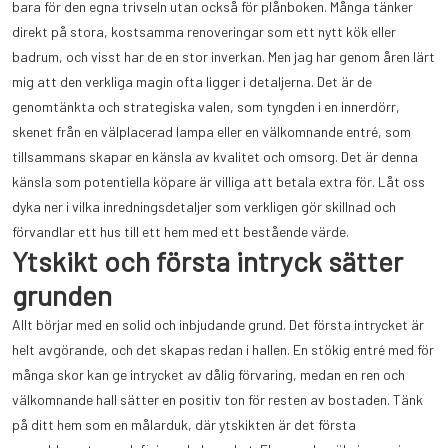
bara för den egna trivseln utan också för plånboken. Många tänker
direkt på stora, kostsamma renoveringar som ett nytt kök eller
badrum, och visst har de en stor inverkan. Men jag har genom åren lärt
mig att den verkliga magin ofta ligger i detaljerna. Det är de
genomtänkta och strategiska valen, som tyngden i en innerdörr,
skenet från en välplacerad lampa eller en välkomnande entré, som
tillsammans skapar en känsla av kvalitet och omsorg. Det är denna
känsla som potentiella köpare är villiga att betala extra för. Låt oss
dyka ner i vilka inredningsdetaljer som verkligen gör skillnad och
förvandlar ett hus till ett hem med ett bestående värde.
Ytskikt och första intryck sätter
grunden
Allt börjar med en solid och inbjudande grund. Det första intrycket är
helt avgörande, och det skapas redan i hallen. En stökig entré med för
många skor kan ge intrycket av dålig förvaring, medan en ren och
välkomnande hall sätter en positiv ton för resten av bostaden. Tänk
på ditt hem som en målarduk, där ytskikten är det första