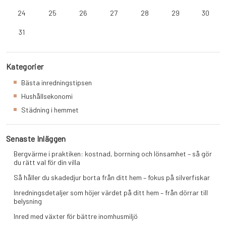
24
25
26
27
28
29
30
31
Kategorier
Bästa inredningstipsen
Hushållsekonomi
Städning i hemmet
Senaste Inläggen
Bergvärme i praktiken: kostnad, borrning och lönsamhet – så gör
du rätt val för din villa
Så håller du skadedjur borta från ditt hem – fokus på silverfiskar
Inredningsdetaljer som höjer värdet på ditt hem – från dörrar till
belysning
Inred med växter för bättre inomhusmiljö