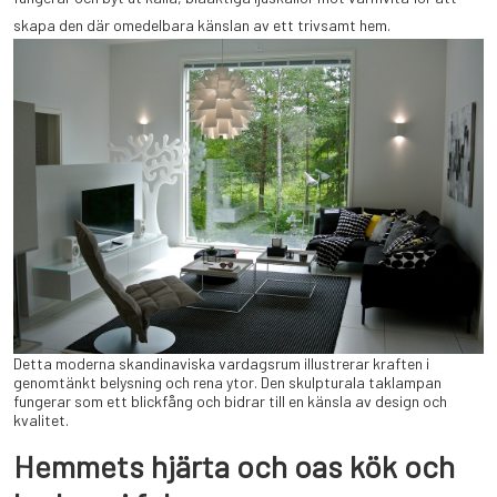
skapa den där omedelbara känslan av ett trivsamt hem.
Detta moderna skandinaviska vardagsrum illustrerar kraften i
genomtänkt belysning och rena ytor. Den skulpturala taklampan
fungerar som ett blickfång och bidrar till en känsla av design och
kvalitet.
Hemmets hjärta och oas kök och