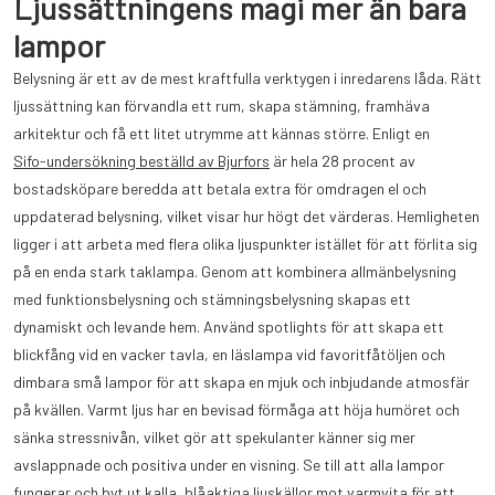
Ljussättningens magi mer än bara
lampor
Belysning är ett av de mest kraftfulla verktygen i inredarens låda. Rätt
ljussättning kan förvandla ett rum, skapa stämning, framhäva
arkitektur och få ett litet utrymme att kännas större. Enligt en
Sifo-undersökning beställd av Bjurfors
är hela 28 procent av
bostadsköpare beredda att betala extra för omdragen el och
uppdaterad belysning, vilket visar hur högt det värderas. Hemligheten
ligger i att arbeta med flera olika ljuspunkter istället för att förlita sig
på en enda stark taklampa. Genom att kombinera allmänbelysning
med funktionsbelysning och stämningsbelysning skapas ett
dynamiskt och levande hem. Använd spotlights för att skapa ett
blickfång vid en vacker tavla, en läslampa vid favoritfåtöljen och
dimbara små lampor för att skapa en mjuk och inbjudande atmosfär
på kvällen. Varmt ljus har en bevisad förmåga att höja humöret och
sänka stressnivån, vilket gör att spekulanter känner sig mer
avslappnade och positiva under en visning. Se till att alla lampor
fungerar och byt ut kalla, blåaktiga ljuskällor mot varmvita för att