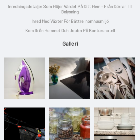
Inredningsdetaljer Som Höjer Värdet På Ditt Hem – Från Dörrar Till
Belysning
Inred Med Växter För Bättre Inomhusmiljö
Kom Ifrån Hemmet Och Jobba På Kontorshotell
Galleri