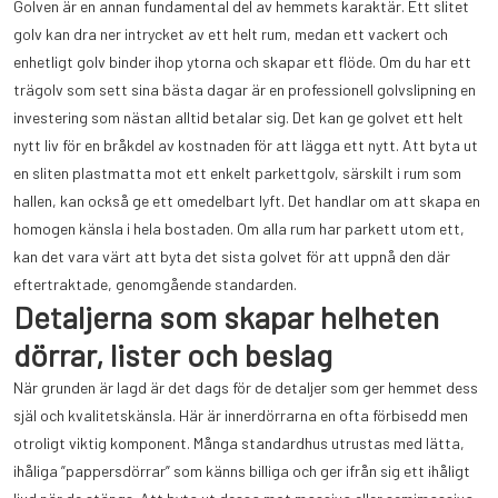
Golven är en annan fundamental del av hemmets karaktär. Ett slitet
golv kan dra ner intrycket av ett helt rum, medan ett vackert och
enhetligt golv binder ihop ytorna och skapar ett flöde. Om du har ett
trägolv som sett sina bästa dagar är en professionell golvslipning en
investering som nästan alltid betalar sig. Det kan ge golvet ett helt
nytt liv för en bråkdel av kostnaden för att lägga ett nytt. Att byta ut
en sliten plastmatta mot ett enkelt parkettgolv, särskilt i rum som
hallen, kan också ge ett omedelbart lyft. Det handlar om att skapa en
homogen känsla i hela bostaden. Om alla rum har parkett utom ett,
kan det vara värt att byta det sista golvet för att uppnå den där
eftertraktade, genomgående standarden.
Detaljerna som skapar helheten
dörrar, lister och beslag
När grunden är lagd är det dags för de detaljer som ger hemmet dess
själ och kvalitetskänsla. Här är innerdörrarna en ofta förbisedd men
otroligt viktig komponent. Många standardhus utrustas med lätta,
ihåliga ”pappersdörrar” som känns billiga och ger ifrån sig ett ihåligt