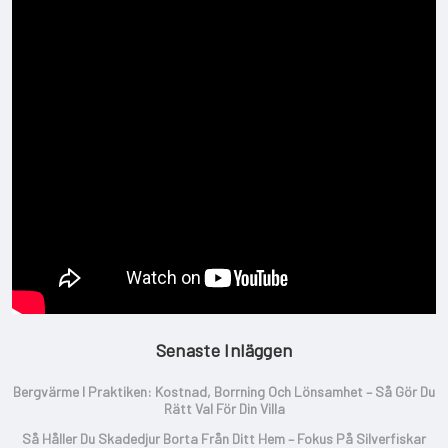
Senaste Inläggen
Bergvärme I Praktiken: Kostnad, Borrning Och Lönsamhet – Så Gör Du
Rätt Val För Din Villa
Så Håller Du Skadedjur Borta Från Ditt Hem – Fokus På Silverfiskar