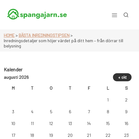
Skip
to
content
allt om hem & hushåll
HOME
>
BÄSTA INREDNINGSTIPSEN
>
Inredningsdetaljer som höjer värdet på ditt hem – från dörrar till
belysning
Kalender
augusti 2026
« okt
M
T
O
T
F
L
S
1
2
3
4
5
6
7
8
9
10
11
12
13
14
15
16
17
18
19
20
21
22
23