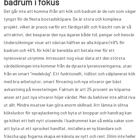
badrum i fokus
Det går inte att komma ifrån att kök och badrum är de rum som väger
tyngst för de flesta bostadsköpare. De är stora och komplexa
projekt, vilket är precis varför ett färdigställt och fräscht rum är så
attraktivt, det besparar den nya ägaren både tid, pengar och besvär.
Undersökningar visar att nästan hälften av alla köpare (49% för
badrum och 46% för kök) är beredda att betala mer för ett
nyrenoverat utrymme. Intressant nog visar data att den största
värdeökningen inte kommer från de dyraste lyxrenoveringarna, utan
från en smart ”medelväg”. Ett funktionellt, tidlöst och välplanerat kök
med bra arbetsytor, smart förvaring och nya vitvaror ger bäst
avkastning på investeringen. Faktum är att 25 procent av köparna
anser att just nya vitvaror höjer värdet. Men du behöver inte alltid riva
ut allt. Mindre insatser kan göra enorm skillnad. Att lämna in slitna
köksluckor för spraylackering och byta ut knoppar och handtag kan
ge köket ett helt nytt utseende. I badrummet kan så enkla saker som
att byta ut ett sprucket handfat, installera en ny blandare och
fräscha upp fogarna skapa en känsla av nytt och rent. Glöm inte heller