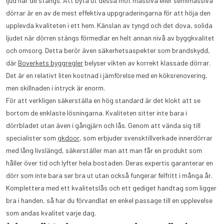
ljud när de stängs. Att byta ut dessa mot massiva eller semimassiva
dörrar är en av de mest effektiva uppgraderingarna för att höja den
upplevda kvaliteten i ett hem. Känslan av tyngd och det dova, solida
ljudet när dörren stängs förmedlar en helt annan nivå av byggkvalitet
och omsorg. Detta berör även säkerhetsaspekter som brandskydd,
där
Boverkets byggregler
belyser vikten av korrekt klassade dörrar.
Det är en relativt liten kostnad i jämförelse med en köksrenovering,
men skillnaden i intryck är enorm.
För att verkligen säkerställa en hög standard är det klokt att se
bortom de enklaste lösningarna. Kvaliteten sitter inte bara i
dörrbladet utan även i gångjärn och lås. Genom att vända sig till
specialister som
gkdoor
, som erbjuder svensktillverkade innerdörrar
med lång livslängd, säkerställer man att man får en produkt som
håller över tid och lyfter hela bostaden. Deras expertis garanterar en
dörr som inte bara ser bra ut utan också fungerar felfritt i många år.
Komplettera med ett kvalitetslås och ett gediget handtag som ligger
bra i handen, så har du förvandlat en enkel passage till en upplevelse
som andas kvalitet varje dag.