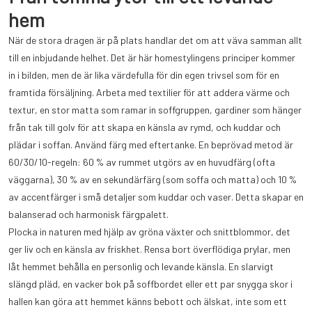
hem
När de stora dragen är på plats handlar det om att väva samman allt
till en inbjudande helhet. Det är här homestylingens principer kommer
in i bilden, men de är lika värdefulla för din egen trivsel som för en
framtida försäljning. Arbeta med textilier för att addera värme och
textur, en stor matta som ramar in soffgruppen, gardiner som hänger
från tak till golv för att skapa en känsla av rymd, och kuddar och
plädar i soffan. Använd färg med eftertanke. En beprövad metod är
60/30/10-regeln: 60 % av rummet utgörs av en huvudfärg (ofta
väggarna), 30 % av en sekundärfärg (som soffa och matta) och 10 %
av accentfärger i små detaljer som kuddar och vaser. Detta skapar en
balanserad och harmonisk färgpalett.
Plocka in naturen med hjälp av gröna växter och snittblommor, det
ger liv och en känsla av friskhet. Rensa bort överflödiga prylar, men
låt hemmet behålla en personlig och levande känsla. En slarvigt
slängd pläd, en vacker bok på soffbordet eller ett par snygga skor i
hallen kan göra att hemmet känns bebott och älskat, inte som ett