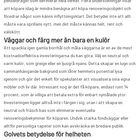
penseldraget som definierar hela verket. Flera undersökningar visar
att köpare idag är mindre benägna att köpa renoveringsobjekt och
föredrar något som känns inflyttningsklart. Det betyder inte att allt
måste vara sprillans nytt, men det måste kännas helt, rent och
välskött.
Väggar och färg mer än bara en kulör
Att spackla igen gamla borrhål och måla väggarna är en av de mest
kostnadseffektiva investeringarna du kan göra. Välj en neutral och
varm kulör, som greige eller en ljusgrå nyans. Detta skapar en lugn och
sammanhängande bakgrund som låter hemmets potential lysa
igenom och gör det enkelt för spekulanter att visualisera sina egna
möbler och liv där. Intressant nog är det få köpare, endast runt 14
procent, som är villiga att betala extra för enbart nymålade ytor.
Investeringen ligger alltså inte i färgen i sig, utan i att skapa en
neutral och fräsch bas som eliminerar eventuella
renoveringsbekymmer för köparen. Undvik starka fondväggar eller
alltför personliga tapeter som kan avskräcka en bredare publik.
Golvets betydelse för helheten